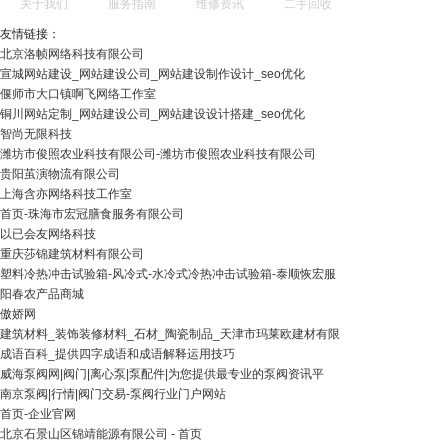
关于我们
服务指南
维修资讯
二手回收
友情链接：
北京洛帧网络科技有限公司
宣城网站建设_网站建设公司_网站建设制作设计_seo优化
偃师市大口镇啊飞网络工作室
铜川网站定制_网站建设公司_网站建设设计搭建_seo优化
智尚无限科技
潍坊市俊照农业科技有限公司-潍坊市俊照农业科技有限公司
贵阳茧演物流有限公司
上海含亦网络科技工作室
首页-珠海市宏冠膳食服务有限公司
以已会友网络科技
重庆莎锦建筑材料有限公司
塑料冷热冲击试验箱-风冷式-水冷式冷热冲击试验箱-泰顺恢宏服
阳春农产品商城
傲娇网
建筑材料_装饰装修材料_石材_陶瓷制品_天津市玛莱欧建材有限
成语百科_提供四字成语和成语解释运用技巧
威海泵阀网|阀门|离心泵|泵配件|为您提供最专业的泵阀资讯平
南京泵阀|行情|阀门交易-泵阀行业门户网站
首页-企业官网
北京石景山区锦靖能源有限公司 - 首页