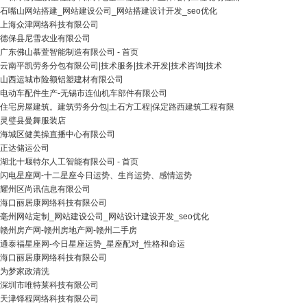
石嘴山网站搭建_网站建设公司_网站搭建设计开发_seo优化
上海众津网络科技有限公司
德保县尼雪农业有限公司
广东佛山慕萱智能制造有限公司 - 首页
云南平凯劳务分包有限公司|技术服务|技术开发|技术咨询|技术
山西运城市险额铝塑建材有限公司
电动车配件生产-无锡市连仙机车部件有限公司
住宅房屋建筑。建筑劳务分包|土石方工程|保定路西建筑工程有限
灵璧县曼舞服装店
海城区健美操直播中心有限公司
正达储运公司
湖北十堰特尔人工智能有限公司 - 首页
闪电星座网-十二星座今日运势、生肖运势、感情运势
耀州区尚讯信息有限公司
海口丽居康网络科技有限公司
毫州网站定制_网站建设公司_网站设计建设开发_seo优化
赣州房产网-赣州房地产网-赣州二手房
通泰福星座网-今日星座运势_星座配对_性格和命运
海口丽居康网络科技有限公司
为梦家政清洗
深圳市唯特莱科技有限公司
天津铎程网络科技有限公司