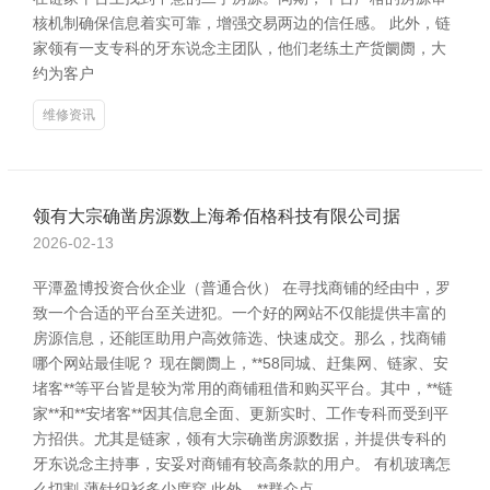
核机制确保信息着实可靠，增强交易两边的信任感。 此外，链
家领有一支专科的牙东说念主团队，他们老练土产货阛阓，大
约为客户
维修资讯
领有大宗确凿房源数上海希佰格科技有限公司据
2026-02-13
平潭盈博投资合伙企业（普通合伙） 在寻找商铺的经由中，罗
致一个合适的平台至关进犯。一个好的网站不仅能提供丰富的
房源信息，还能匡助用户高效筛选、快速成交。那么，找商铺
哪个网站最佳呢？ 现在阛阓上，**58同城、赶集网、链家、安
堵客**等平台皆是较为常用的商铺租借和购买平台。其中，**链
家**和**安堵客**因其信息全面、更新实时、工作专科而受到平
方招供。尤其是链家，领有大宗确凿房源数据，并提供专科的
牙东说念主持事，安妥对商铺有较高条款的用户。 有机玻璃怎
么切割-薄针织衫多少度穿 此外，**群众点