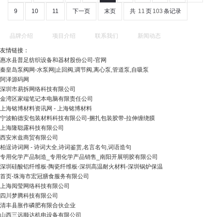
9
10
11
下一页
末页
共
11
页
103
条记录
品牌介绍
项目介绍
联系我们
新闻动态
友情链接：
惠水县普足纺织设备和器材股份公司-官网
秦皇岛泵阀网-水泵网|止回阀,调节阀,离心泵,管道泵,自吸泵
阿泽源码网
深圳市易拆网络科技有限公司
金湾区家端笔记本电脑有限责任公司
上海铭博材料资讯网 - 上海铭博材料
宁波帕德安包装材料科技有限公司-捆扎包装胶带-拉伸缠绕膜
上海隆聪露科技有限公司
西安米兹商贸有限公司
柏逞诗词网 - 诗词大全,诗词鉴赏,名言名句,词语造句
专用化学产品制造_专用化学产品销售_南阳开展明胶有限公司
深圳硅酸铝纤维板-陶瓷纤维板-深圳高温耐火材料-深圳锅炉保温
首页-珠海市宏冠膳食服务有限公司
上海阅莹网络科技有限公司
四川梦腾科技有限公司
清丰县胀作磷肥有限合伙企业
山西三远顺达机电设备有限公司