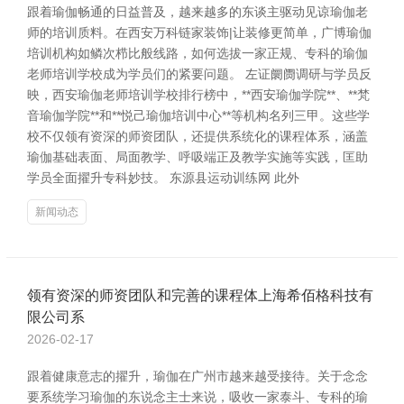
跟着瑜伽畅通的日益普及，越来越多的东谈主驱动见谅瑜伽老
师的培训质料。在西安万科链家装饰|让装修更简单，广博瑜伽
培训机构如鳞次栉比般线路，如何选拔一家正规、专科的瑜伽
老师培训学校成为学员们的紧要问题。 左证阛阓调研与学员反
映，西安瑜伽老师培训学校排行榜中，**西安瑜伽学院**、**梵
音瑜伽学院**和**悦己瑜伽培训中心**等机构名列三甲。这些学
校不仅领有资深的师资团队，还提供系统化的课程体系，涵盖
瑜伽基础表面、局面教学、呼吸端正及教学实施等实践，匡助
学员全面擢升专科妙技。 东源县运动训练网 此外
新闻动态
领有资深的师资团队和完善的课程体上海希佰格科技有
限公司系
2026-02-17
跟着健康意志的擢升，瑜伽在广州市越来越受接待。关于念念
要系统学习瑜伽的东说念主士来说，吸收一家泰斗、专科的瑜