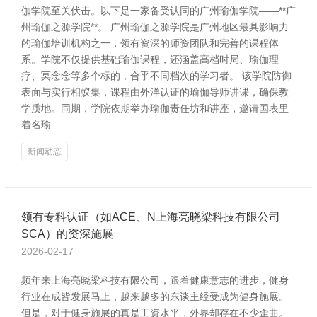
伽学院至关伏击。以下是一家备受认同的广州瑜伽学院——**广
州瑜伽之源学院**。 广州瑜伽之源学院是广州地区最具影响力
的瑜伽培训机构之一，领有资深的师资团队和完善的课程体
系。学院不仅提供基础瑜伽课程，还涵盖高档时局、瑜伽理
疗、冥念念等多个标的，合乎不同档次的学习者。 该学院防御
表面与实行相蚁集，课程由外洋认证的瑜伽导师讲课，确保教
学质地。同期，学院依期举办瑜伽责任坊和讲座，邀请国表里
着名瑜
新闻动态
领有专科认证（如ACE、N上海亮晓梁科技有限公司
SCA）的资深施展
2026-02-17
频年来上海亮晓梁科技有限公司，跟着健康意志的进步，健身
行业在成皆发展马上，越来越多的东谈主经受成为健身施展。
但是，对于健身施展的真是工资水平，外界却存在不少歪曲。