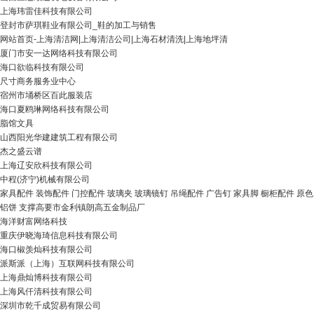
上海玮雷佳科技有限公司
登封市萨琪鞋业有限公司_鞋的加工与销售
网站首页-上海清洁网|上海清洁公司|上海石材清洗|上海地坪清
厦门市安一达网络科技有限公司
海口欲临科技有限公司
尺寸商务服务业中心
宿州市埇桥区百此服装店
海口夏鸥琳网络科技有限公司
脂馆文具
山西阳光华建建筑工程有限公司
杰之盛云谱
上海辽安欣科技有限公司
中程(济宁)机械有限公司
家具配件 装饰配件 门控配件 玻璃夹 玻璃镜钉 吊绳配件 广告钉 家具脚 橱柜配件 原色
铝饼 支撑高要市金利镇朗高五金制品厂
海洋财富网络科技
重庆伊晓海琦信息科技有限公司
海口椒羡灿科技有限公司
派斯派（上海）互联网科技有限公司
上海鼎灿博科技有限公司
上海风仟清科技有限公司
深圳市乾千成贸易有限公司