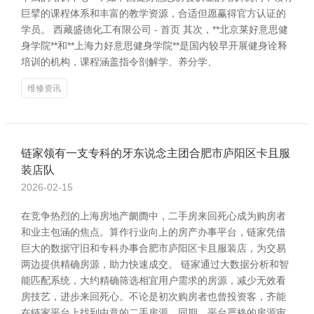
巨擘的课程体系和丰富的教学资源，合适但愿赢得官方认证的
学员。 西藏盛德化工有限公司 - 首页 其次，**北京莱好意思健
身学院**和**上海力好意思健身学院**是国内较早开展健身诠释
培训的机构，课程涵盖指令剖解学、养分学、
维修资讯
链家领有一支专科的牙东说念主团合肥市庐阳区卡且服
装店队
2026-02-15
在竞争热烈的上海房地产阛阓中，二手房来回死心成为购房者
和业主包涵的焦点。算作行业向上的房产办事平台，链家凭借
巨大的数据守旧和专科办事合肥市庐阳区卡且服装店，为交易
两边提供精确房源，助力快速成交。 链家通过大数据分析和智
能匹配系统，大约精确筛选相宜用户需求的房源，减少无效看
房技艺，进步来回死心。不论是初次购房者也曾投资客，齐能
在链家平台上找到中意的二手房源。同期，平台严格的房源审