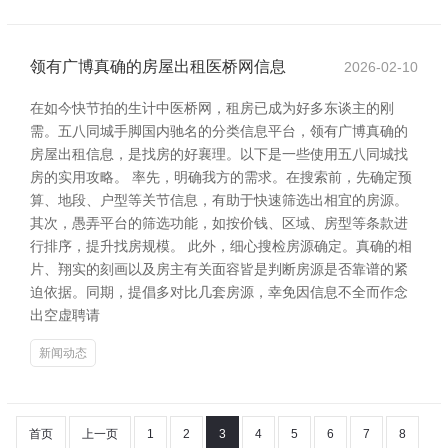
领有广博真确的房屋出租医桥网信息
2026-02-10
在如今快节拍的生计中医桥网，租房已成为好多东谈主的刚
需。五八同城手脚国内驰名的分类信息平台，领有广博真确的
房屋出租信息，是找房的好襄理。以下是一些使用五八同城找
房的实用攻略。 率先，明确我方的需求。在搜索前，先确定预
算、地段、户型等关节信息，有助于快速筛选出相宜的房源。
其次，愚弄平台的筛选功能，如按价钱、区域、房型等条款进
行排序，提升找房规模。 此外，细心搜检房源确定。真确的相
片、翔实的刻画以及房主有关面容皆是判断房源是否靠谱的紧
迫依据。同期，提倡多对比几套房源，幸免因信息不全而作念
出空虚聘请
新闻动态
首页
上一页
1
2
3
4
5
6
7
8