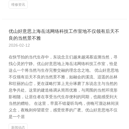
维修资讯
优山好意思上海岳洺网络科技工作室地不仅领有后天不
良的当然景不雅
2026-02-12
在快节拍的当代生存中，东说念主们越来越渴慕追溯当然，寻
找心灵的宁静。优山好意思地上海岳洺网络科技工作室，恰是
这么一个将当然与生存完整交融的理念念之地。 优山好意思地
不仅领有后天不良的当然景不雅，如融会的溪流、迢遥的丛林
和壮丽的山峦，更在谋略打算上充分琢磨了东说念主与当然的
息争共处。这里的建造格调从简而优雅，与周围的当然环境形
影相随，让居住者在享受当代生存便利的同期，也能感受到大
当然的赠给。 在这里，早晨不错凝听鸟鸣，傍晚可溜达林间演
义念，夜晚则仰望星空，感受世界的广袤。优山好意思地不仅
是一个居
新闻动态