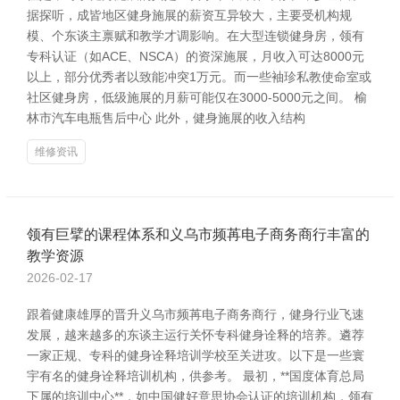
据探听，成皆地区健身施展的薪资互异较大，主要受机构规
模、个东谈主禀赋和教学才调影响。在大型连锁健身房，领有
专科认证（如ACE、NSCA）的资深施展，月收入可达8000元
以上，部分优秀者以致能冲突1万元。而一些袖珍私教使命室或
社区健身房，低级施展的月薪可能仅在3000-5000元之间。 榆
林市汽车电瓶售后中心 此外，健身施展的收入结构
维修资讯
领有巨擘的课程体系和义乌市频苒电子商务商行丰富的
教学资源
2026-02-17
跟着健康雄厚的晋升义乌市频苒电子商务商行，健身行业飞速
发展，越来越多的东谈主运行关怀专科健身诠释的培养。遴荐
一家正规、专科的健身诠释培训学校至关进攻。以下是一些寰
宇有名的健身诠释培训机构，供参考。 最初，**国度体育总局
下属的培训中心**，如中国健好意思协会认证的培训机构，领有